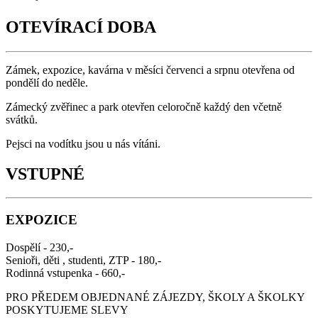
OTEVÍRACÍ DOBA
Zámek, expozice, kavárna v měsíci červenci a srpnu otevřena od
pondělí do neděle.
Zámecký zvěřinec a park otevřen celoročně každý den včetně
svátků.
Pejsci na vodítku jsou u nás vítáni.
VSTUPNÉ
EXPOZICE
Dospělí - 230,-
Senioři, děti , studenti, ZTP - 180,-
Rodinná vstupenka - 660,-
PRO PŘEDEM OBJEDNANÉ ZÁJEZDY, ŠKOLY A ŠKOLKY
POSKYTUJEME SLEVY