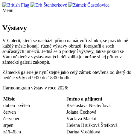
Menu
Výstavy
V Galerii, která se nachází přímo na nádvoří zámku, se pravidelně
každý měsíc konají různé výstavy obrazů, fotografií a soch
současných umělců. Jedná se o prodejní výstavy, takže pokud se
Vám některé z vystavovaných děl zalíbí je možné si jej přímo v
zámecké galerii zakoupit.
Zámecká galerie je nyní stejně jako celý zámek otevřena od úterý do
neděle vždy od 9:00 do 18:00 hodin.
Harmonogram výstav v roce 2026:
Měsíc
Jméno a příjmení
duben–květen
Květoslava Nechvílová
červen
Jolana Čechová
červenec
Václava Macků
srpen
Helena Hrušková Štefková
září–říjen
Darina Vosáhlová