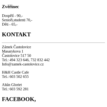
Zvěřinec
Dospělí - 90,-
Senioři,studenti 70,-
Děti - 65,-
KONTAKT
Zámek Častolovice
Masarykova 1
Častolovice 517 50
Tel.: 494 323 646, 732 832 442
Info@zamek-castolovice.cz
H&H Castle Cafe
Tel.: 603 502 655
Altán Gloriet
Tel.: 603 592 281
FACEBOOK,