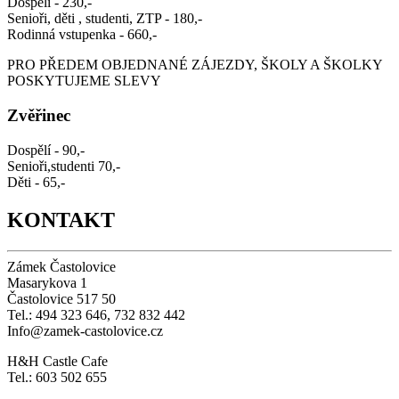
Dospělí - 230,-
Senioři, děti , studenti, ZTP - 180,-
Rodinná vstupenka - 660,-
PRO PŘEDEM OBJEDNANÉ ZÁJEZDY, ŠKOLY A ŠKOLKY
POSKYTUJEME SLEVY
Zvěřinec
Dospělí - 90,-
Senioři,studenti 70,-
Děti - 65,-
KONTAKT
Zámek Častolovice
Masarykova 1
Častolovice 517 50
Tel.: 494 323 646, 732 832 442
Info@zamek-castolovice.cz
H&H Castle Cafe
Tel.: 603 502 655