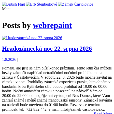
Menu
Posts by
webrepaint
Hradozámecká noc 22. srpna 2026
1.8.2026
|
Pomalu, ale jistě se nám blíží konec prázdnin. Tento letní čas můžete
hezky zakončit například netradičními nočními prohlídkami na
zámku v Častolovicích. V sobotu 22. 8. 2026 bude možné zavítat na
zámek i v noci. Prohlídky zámecké expozice s praskajícím ohněm v
barokním krbu Rytířského sálu budou probíhat od 19:00 do 00:00
hodin. Noční atmosféru zámku a posezení na nádvoří Vám od
20:00 do 22:00 hodin zpříjemní vystoupení Nos Dames, které Vám
zahrají známé i méně známé francouzské šansony. Zámecká kavárna
na nádvoří bude otevřena do 01:00 hodin. Rezervace termínu
prohlídek. tel. 732 832 442, e-mail: info@zamek-castolovice.cz
Read More