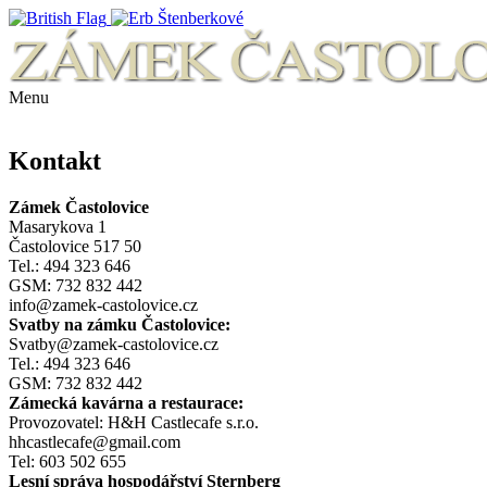
Menu
Kontakt
Zámek Častolovice
Masarykova 1
Častolovice 517 50
Tel.: 494 323 646
GSM: 732 832 442
info@zamek-castolovice.cz
Svatby na zámku Častolovice:
Svatby@zamek-castolovice.cz
Tel.: 494 323 646
GSM: 732 832 442
Zámecká kavárna a restaurace:
Provozovatel: H&H Castlecafe s.r.o.
hhcastlecafe@gmail.com
Tel: 603 502 655
Lesní správa hospodářství Sternberg