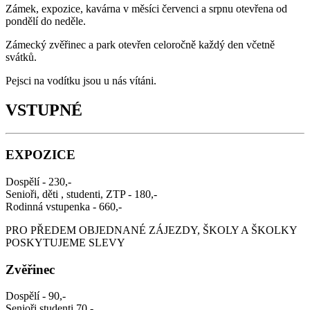
Zámek, expozice, kavárna v měsíci červenci a srpnu otevřena od
pondělí do neděle.
Zámecký zvěřinec a park otevřen celoročně každý den včetně
svátků.
Pejsci na vodítku jsou u nás vítáni.
VSTUPNÉ
EXPOZICE
Dospělí - 230,-
Senioři, děti , studenti, ZTP - 180,-
Rodinná vstupenka - 660,-
PRO PŘEDEM OBJEDNANÉ ZÁJEZDY, ŠKOLY A ŠKOLKY
POSKYTUJEME SLEVY
Zvěřinec
Dospělí - 90,-
Senioři,studenti 70,-